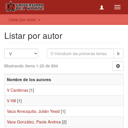
Toggl
navig
Listar por autor
Listar por autor
Ir
Mostrando ítems 1-20 de 894
Nombre de los autores
V Cardenas
[1]
V Hill
[1]
Vaca Amezquita, Julián Yesid
[1]
Vaca González, Paola Andrea
[2]