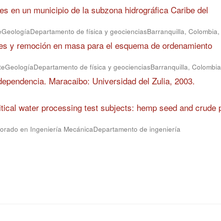
les en un municipio de la subzona hidrográfica Caribe del
eGeologíaDepartamento de física y geocienciasBarranquilla, Colombia
ones y remoción en masa para el esquema de ordenamiento
teGeologíaDepartamento de física y geocienciasBarranquilla, Colombia
dependencia. Maracaibo: Universidad del Zulia, 2003.
itical water processing test subjects: hemp seed and crude
torado en Ingeniería MecánicaDepartamento de ingeniería