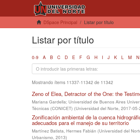
DSpace Principal
Listar por título
Listar por título
0-9
A
B
C
D
E
F
G
H
I
J
K
L
M
N
Mostrando ítems 11337-11342 de 11342
Zeno of Elea, Detractor of the One: the Testim
Mariana Gardella; Universidad de Buenos Aires Univer
Técnicas (CONICET)
(
Universidad del Norte
,
2017-05-
Zonificación ambiental de la cuenca hidrográ
adecuados para el manejo de su territorio
Martínez Batista, Hermes Fabián
(
Universidad del Nort
Urbanismo
,
2013
)