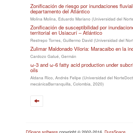
Zonificación de riesgo por inundaciones fluvia
departamento del Atlántico
Molina Molina, Eduardo Mariano
(
Universidad del Nort
Zonificación de susceptibilidad por inundaci
territorial en Usiacurí – Atlántico
Restrepo Torres, Guillermo David
(
Universidad del Nor
Zulimar Maldonado Viloria: Maracaibo en la in
Cardozo Galué, Germán
ω-3 and ω-6 fatty acid production under subcr
oils
Aldana Rico, Andrés Felipe
(
Universidad del NorteDoc
mecánicaBarranquilla, Colombia
,
2020
)
DSpace software
copyright © 2002-2016
DuraSpace