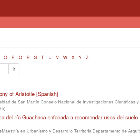
O
P
Q
R
S
T
U
V
W
X
Y
Z
Ir
ony of Aristotle [Spanish]
sidad de San Martín Consejo Nacional de Investigaciones Científicas y
25
)
fica del río Guachaca enfocada a recomendar usos del suelo
eMaestría en Urbanismo y Desarrollo TerritorialDepartamento de Arquit