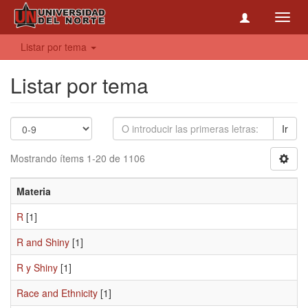
Toggl
navig
Listar por tema
Listar por tema
Ir
Mostrando ítems 1-20 de 1106
Materia
R
[1]
R and Shiny
[1]
R y Shiny
[1]
Race and Ethnicity
[1]