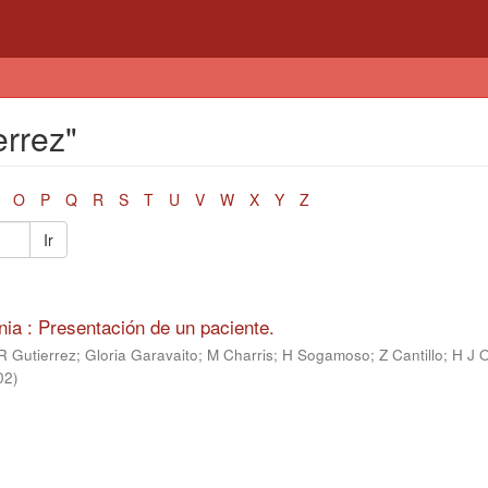
errez"
O
P
Q
R
S
T
U
V
W
X
Y
Z
Ir
ia : Presentación de un paciente.
R Gutierrez
;
Gloria Garavaito
;
M Charris
;
H Sogamoso
;
Z Cantillo
;
H J 
02
)