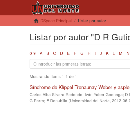
DSpace Principal
Listar por autor
Listar por autor "D R Guti
0-9
A
B
C
D
E
F
G
H
I
J
K
L
M
N
Mostrando ítems 1-1 de 1
Síndrome de Klippel Trenaunay Weber y asplen
Carlos Alba Silvera Redondo
;
Iván Yaber Goenaga
;
D 
G Parra
;
E Denubilla
(
Universidad del Norte
,
2012-06-