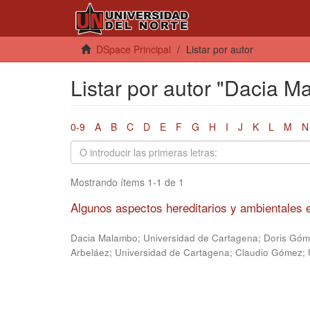
DSpace Principal
Listar por autor
Listar por autor "Dacia 
0-9
A
B
C
D
E
F
G
H
I
J
K
L
M
N
Mostrando ítems 1-1 de 1
Algunos aspectos hereditarios y ambientales e
Dacia Malambo; Universidad de Cartagena
;
Doris Góm
Arbeláez; Universidad de Cartagena
;
Claudio Gómez; 