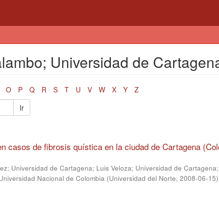
Malambo; Universidad de Cartagen
O
P
Q
R
S
T
U
V
W
X
Y
Z
Ir
n casos de fibrosis quística en la ciudad de Cartagena (Co
ez; Universidad de Cartagena
;
Luis Veloza; Universidad de Cartagena
Universidad Nacional de Colombia
(
Universidad del Norte
,
2008-06-15
)