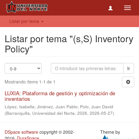
Toggl
navig
Listar por tema
Listar por tema "(s,S) Inventory
Policy"
Ir
Mostrando ítems 1-1 de 1
LUXIA: Plataforma de gestión y optimización de
inventarios
López, Isabella
;
Jiménez, Juan Pablo
;
Polo, Juan David
(
Barranquilla, Universidad del Norte, 2026
,
2026-05-27
)
DSpace software
copyright © 2002-
Theme by
2016
DuraSpace