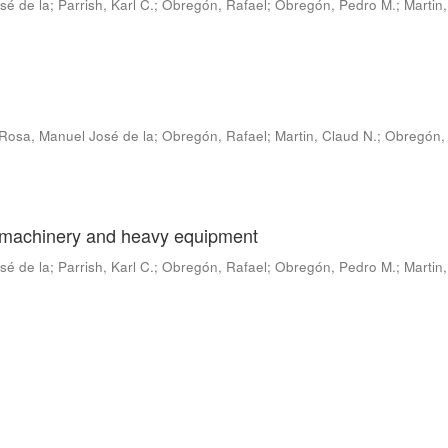
sé de la
;
Parrish, Karl C.
;
Obregón, Rafael
;
Obregón, Pedro M.
;
Martin
Rosa, Manuel José de la
;
Obregón, Rafael
;
Martin, Claud N.
;
Obregón,
 machinery and heavy equipment
sé de la
;
Parrish, Karl C.
;
Obregón, Rafael
;
Obregón, Pedro M.
;
Martin