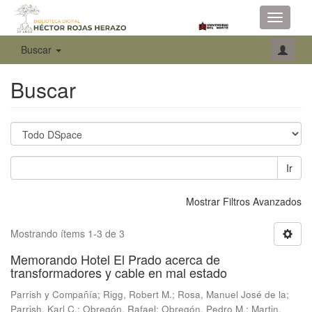
Toggle
navigati
Buscar
Buscar
Ir
Mostrar Filtros Avanzados
Mostrando ítems 1-3 de 3
Memorando Hotel El Prado acerca de
transformadores y cable en mal estado
Parrish y Compañía
;
Rigg, Robert M.
;
Rosa, Manuel José de la
;
Parrish, Karl C.
;
Obregón, Rafael
;
Obregón, Pedro M.
;
Martin,