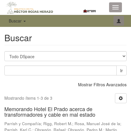
Toggle
navigati
Buscar
Buscar
Ir
Mostrar Filtros Avanzados
Mostrando ítems 1-3 de 3
Memorando Hotel El Prado acerca de
transformadores y cable en mal estado
Parrish y Compañía
;
Rigg, Robert M.
;
Rosa, Manuel José de la
;
Parrish, Karl C.
;
Obregón, Rafael
;
Obregón, Pedro M.
;
Martin,