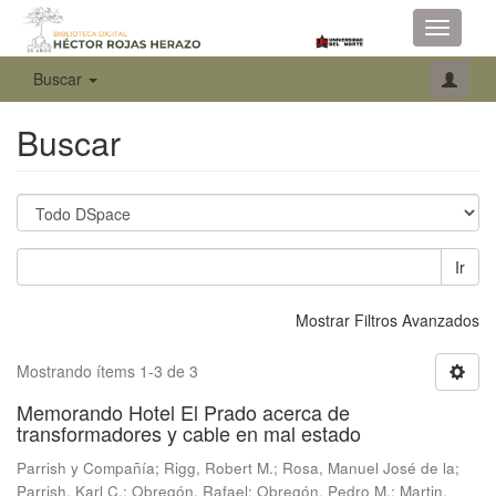
Toggle
navigati
Buscar
Buscar
Ir
Mostrar Filtros Avanzados
Mostrando ítems 1-3 de 3
Memorando Hotel El Prado acerca de
transformadores y cable en mal estado
Parrish y Compañía
;
Rigg, Robert M.
;
Rosa, Manuel José de la
;
Parrish, Karl C.
;
Obregón, Rafael
;
Obregón, Pedro M.
;
Martin,