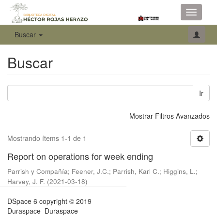
Toggle
navigati
Buscar
Buscar
Ir
Mostrar Filtros Avanzados
Mostrando ítems 1-1 de 1
Report on operations for week ending
Parrish y Compañía
;
Feener, J.C.
;
Parrish, Karl C.
;
Higgins, L.
;
Harvey, J. F.
(
2021-03-18
)
DSpace 6
copyright © 2019
Duraspace
Duraspace