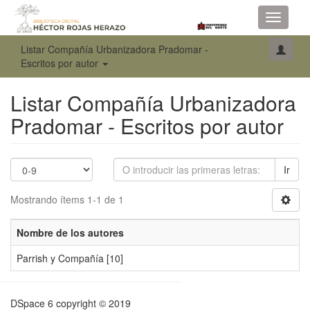
Toggle
navigati
Listar Compañía Urbanizadora Pradomar -
Escritos por autor
Listar Compañía Urbanizadora
Pradomar - Escritos por autor
Ir
Mostrando ítems 1-1 de 1
Nombre de los autores
Parrish y Compañía
[10]
DSpace 6
copyright © 2019