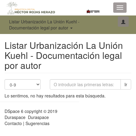
Toggle
navigati
Listar Urbanización La Unión Kuehl -
Documentación legal por autor
Listar Urbanización La Unión
Kuehl - Documentación legal
por autor
Ir
Lo sentimos, no hay resultados para esta búsqueda.
DSpace 6
copyright © 2019
Duraspace
Duraspace
Contacto
|
Sugerencias