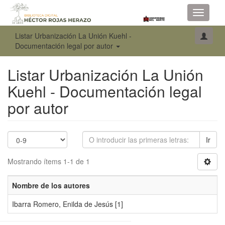
Toggle
navigati
Listar Urbanización La Unión Kuehl -
Documentación legal por autor
Listar Urbanización La Unión
Kuehl - Documentación legal
por autor
Ir
Mostrando ítems 1-1 de 1
Nombre de los autores
Ibarra Romero, Enilda de Jesús
[1]