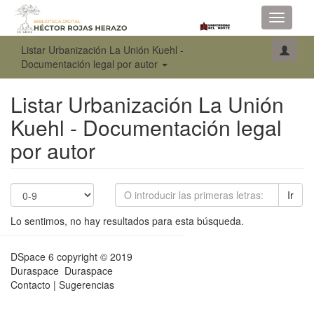
Toggle
navigati
Listar Urbanización La Unión Kuehl -
Documentación legal por autor
Listar Urbanización La Unión
Kuehl - Documentación legal
por autor
Ir
Lo sentimos, no hay resultados para esta búsqueda.
DSpace 6
copyright © 2019
Duraspace
Duraspace
Contacto
|
Sugerencias