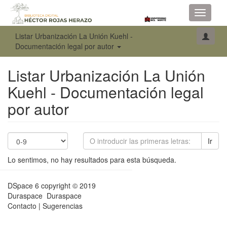
Toggle
navigati
Listar Urbanización La Unión Kuehl -
Documentación legal por autor
Listar Urbanización La Unión
Kuehl - Documentación legal
por autor
Ir
Lo sentimos, no hay resultados para esta búsqueda.
DSpace 6
copyright © 2019
Duraspace
Duraspace
Contacto
|
Sugerencias