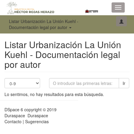
Toggle
navigati
Listar Urbanización La Unión Kuehl -
Documentación legal por autor
Listar Urbanización La Unión
Kuehl - Documentación legal
por autor
Ir
Lo sentimos, no hay resultados para esta búsqueda.
DSpace 6
copyright © 2019
Duraspace
Duraspace
Contacto
|
Sugerencias