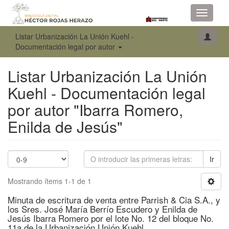
Toggle
navigati
Listar Urbanización La Unión Kuehl -
Documentación legal por autor
Listar Urbanización La Unión
Kuehl - Documentación legal
por autor "Ibarra Romero,
Enilda de Jesús"
Ir
Mostrando ítems 1-1 de 1
Minuta de escritura de venta entre Parrish & Cia S.A., y
los Sres. José María Berrío Escudero y Enilda de
Jesús Ibarra Romero por el lote No. 12 del bloque No.
11a de la Urbanización Unión Kuehl