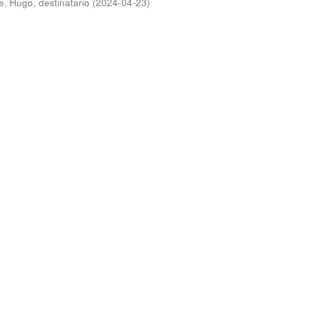
ce, Hugo, destinatario
(
2024-04-23
)