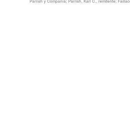
Parrish y Compañía
;
Parrish, Karl C., remitente
;
Failla