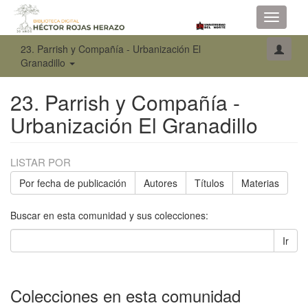
Toggle
navigati
23. Parrish y Compañía - Urbanización El
Granadillo
23. Parrish y Compañía -
Urbanización El Granadillo
LISTAR POR
Por fecha de publicación
Autores
Títulos
Materias
Buscar en esta comunidad y sus colecciones:
Ir
Colecciones en esta comunidad