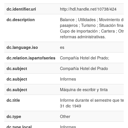
dc.identifier.uri
http://hdl.handle.net/10738/424
dc.description
Balance ; Utilidades ; Movimiento de
pasajeros ; Turismo ; Situación financ
Cupo de importación ; Cartera ; Otra
reformas administrativas.
dc.language.iso
es
dc.relation.ispartofseries
Compañía Hotel del Prado;
dc.subject
Compañía Hotel del Prado
dc.subject
Informes
dc.subject
Máquina de escribir y tinta
dc.title
Informe durante el semestre que ter
31 dic 1949
dc.type
Other
dc.type.local
Informes