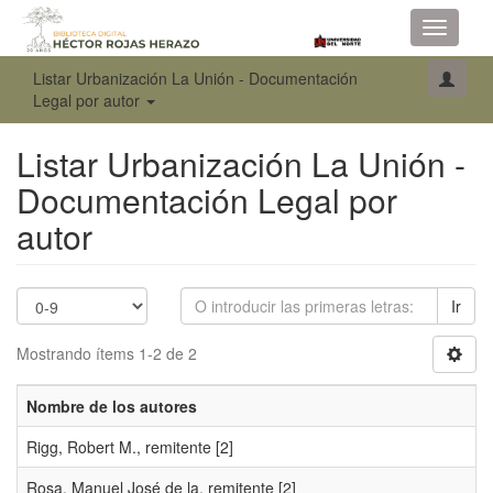
Toggle
navigati
Listar Urbanización La Unión - Documentación
Legal por autor
Listar Urbanización La Unión -
Documentación Legal por
autor
Ir
Mostrando ítems 1-2 de 2
Nombre de los autores
Rigg, Robert M., remitente
[2]
Rosa, Manuel José de la, remitente
[2]