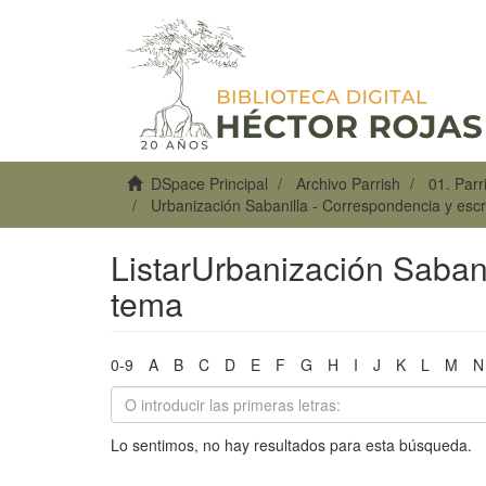
DSpace Principal
Archivo Parrish
01. Par
Urbanización Sabanilla - Correspondencia y escr
ListarUrbanización Sabani
tema
0-9
A
B
C
D
E
F
G
H
I
J
K
L
M
N
Lo sentimos, no hay resultados para esta búsqueda.