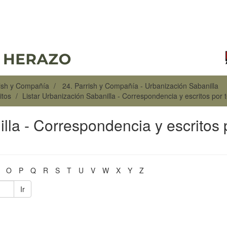
rish y Compañía
24. Parrish y Compañía - Urbanización Sabanilla
itos
Listar Urbanización Sabanilla - Correspondencia y escritos por
lla - Correspondencia y escritos 
O
P
Q
R
S
T
U
V
W
X
Y
Z
Ir