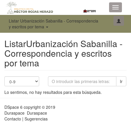
Toggle
navigati
Listar Urbanización Sabanilla - Correspondencia
y escritos por tema
ListarUrbanización Sabanilla -
Correspondencia y escritos
por tema
Ir
Lo sentimos, no hay resultados para esta búsqueda.
DSpace 6
copyright © 2019
Duraspace
Duraspace
Contacto
|
Sugerencias