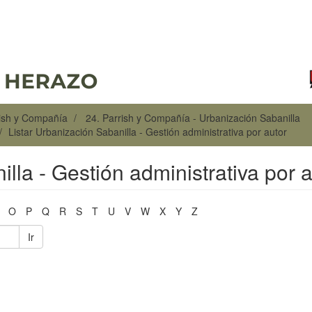
rish y Compañía
24. Parrish y Compañía - Urbanización Sabanilla
Listar Urbanización Sabanilla - Gestión administrativa por autor
lla - Gestión administrativa por 
O
P
Q
R
S
T
U
V
W
X
Y
Z
Ir