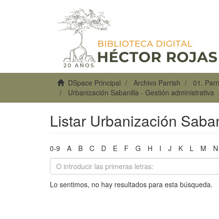
DSpace Principal
Archivo Parrish
01. Par
Urbanización Sabanilla - Gestión administrativa
Listar Urbanización Sabani
0-9
A
B
C
D
E
F
G
H
I
J
K
L
M
N
Lo sentimos, no hay resultados para esta búsqueda.