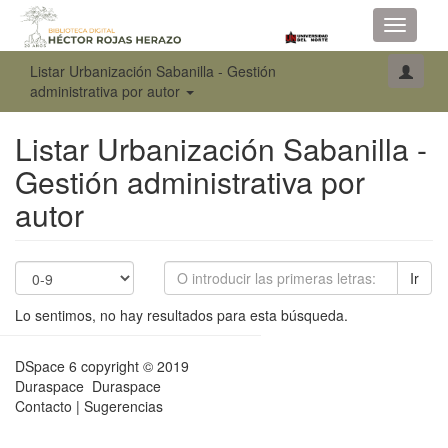
Toggle
navigati
Listar Urbanización Sabanilla - Gestión
administrativa por autor
Listar Urbanización Sabanilla -
Gestión administrativa por
autor
Ir
Lo sentimos, no hay resultados para esta búsqueda.
DSpace 6
copyright © 2019
Duraspace
Duraspace
Contacto
|
Sugerencias