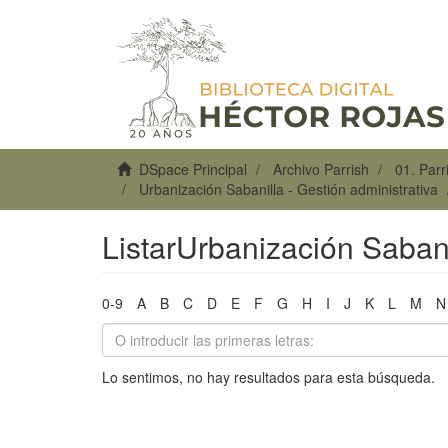
DSpace Principal
Archivo Parrish
01. Par
Urbanización Sabanilla - Gestión administrativa
ListarUrbanización Sabani
0-9
A
B
C
D
E
F
G
H
I
J
K
L
M
N
Lo sentimos, no hay resultados para esta búsqueda.