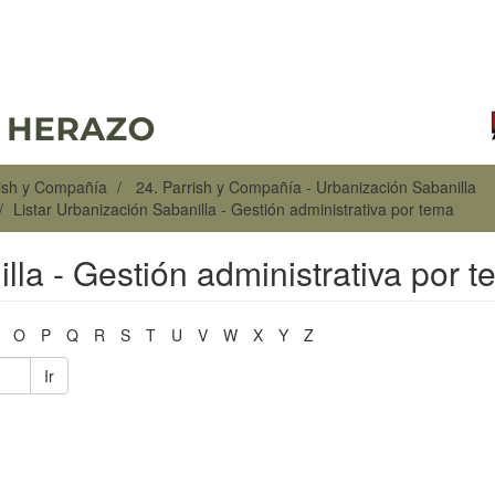
rish y Compañía
24. Parrish y Compañía - Urbanización Sabanilla
Listar Urbanización Sabanilla - Gestión administrativa por tema
lla - Gestión administrativa por 
O
P
Q
R
S
T
U
V
W
X
Y
Z
Ir