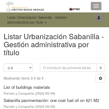
Toggle
navigati
Listar Urbanización Sabanilla - Gestión
administrativa por título
Listar Urbanización Sabanilla -
Gestión administrativa por
título
Ir
Mostrando ítems 3-5 de 5
List of buildings materials
Parrish y Compañía
(
2024-09-09
)
Sabanilla pavimentación: one coat fuel oil on 421 M2
Parrish y Compañía
(
2024-09-09
)