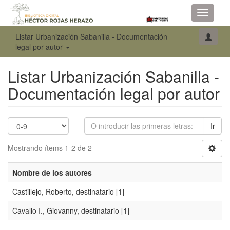
Toggle
navigati
Listar Urbanización Sabanilla - Documentación
legal por autor
Listar Urbanización Sabanilla -
Documentación legal por autor
Ir
Mostrando ítems 1-2 de 2
Nombre de los autores
Castillejo, Roberto, destinatario
[1]
Cavallo I., Giovanny, destinatario
[1]