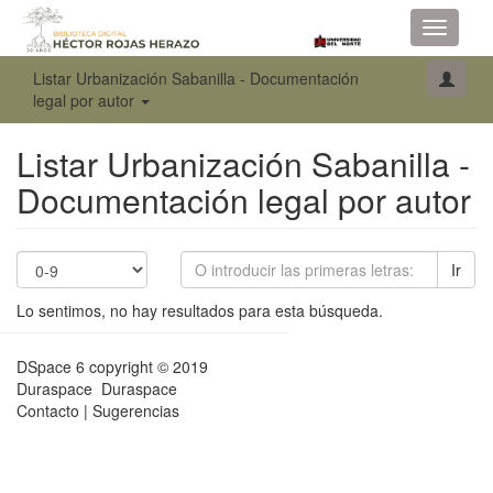
Toggle
navigati
Listar Urbanización Sabanilla - Documentación
legal por autor
Listar Urbanización Sabanilla -
Documentación legal por autor
Ir
Lo sentimos, no hay resultados para esta búsqueda.
DSpace 6
copyright © 2019
Duraspace
Duraspace
Contacto
|
Sugerencias