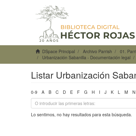
DSpace Principal
Archivo Parrish
01. Par
Urbanización Sabanilla - Documentación legal
Listar Urbanización Saban
0-9
A
B
C
D
E
F
G
H
I
J
K
L
M
N
Lo sentimos, no hay resultados para esta búsqueda.