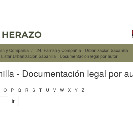
rish y Compañía
24. Parrish y Compañía - Urbanización Sabanilla
Listar Urbanización Sabanilla - Documentación legal por autor
illa - Documentación legal por au
O
P
Q
R
S
T
U
V
W
X
Y
Z
Ir