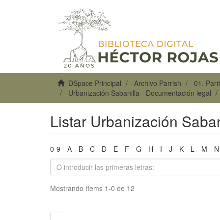
DSpace Principal
Archivo Parrish
01. Par
Urbanización Sabanilla - Documentación legal
Listar Urbanización Saban
0-9
A
B
C
D
E
F
G
H
I
J
K
L
M
N
Mostrando ítems 1-0 de 12