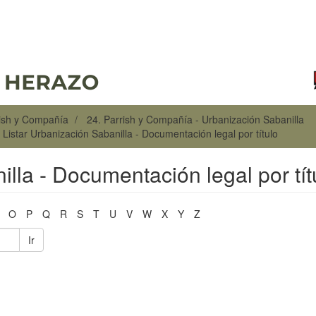
rish y Compañía
24. Parrish y Compañía - Urbanización Sabanilla
Listar Urbanización Sabanilla - Documentación legal por título
illa - Documentación legal por tít
O
P
Q
R
S
T
U
V
W
X
Y
Z
Ir