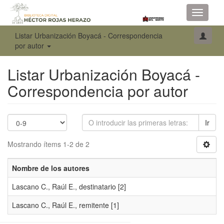
Toggle
navigati
Listar Urbanización Boyacá - Correspondencia
por autor
Listar Urbanización Boyacá -
Correspondencia por autor
Ir
Mostrando ítems 1-2 de 2
Nombre de los autores
Lascano C., Raúl E., destinatario
[2]
Lascano C., Raúl E., remitente
[1]