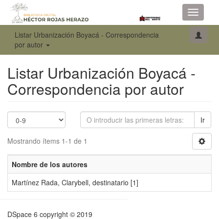
Toggle
navigati
Listar Urbanización Boyacá - Correspondencia
por autor
Listar Urbanización Boyacá -
Correspondencia por autor
Ir
Mostrando ítems 1-1 de 1
Nombre de los autores
Martínez Rada, Clarybell, destinatario
[1]
DSpace 6
copyright © 2019