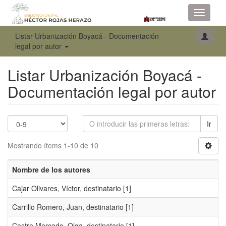
Toggle
navigati
Listar Urbanización Boyacá - Documentación
legal por autor
Listar Urbanización Boyacá -
Documentación legal por autor
Ir
Mostrando ítems 1-10 de 10
Nombre de los autores
Cajar Olivares, Víctor, destinatario
[1]
Carrillo Romero, Juan, destinatario
[1]
Castro Mercado, Olga, destinatario
[1]