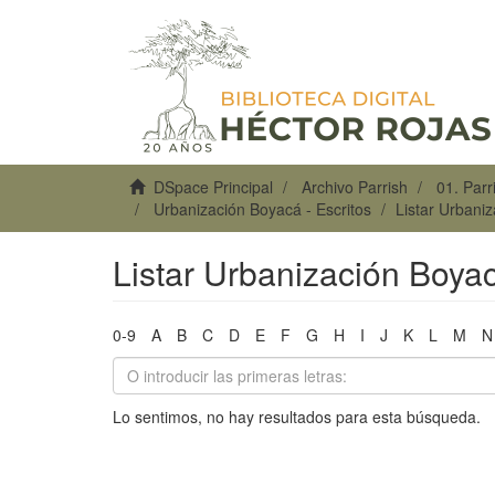
DSpace Principal
Archivo Parrish
01. Par
Urbanización Boyacá - Escritos
Listar Urbaniz
Listar Urbanización Boyac
0-9
A
B
C
D
E
F
G
H
I
J
K
L
M
N
Lo sentimos, no hay resultados para esta búsqueda.