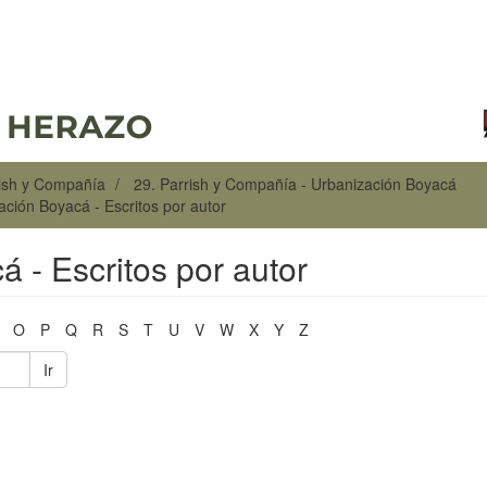
rish y Compañía
29. Parrish y Compañía - Urbanización Boyacá
ación Boyacá - Escritos por autor
á - Escritos por autor
O
P
Q
R
S
T
U
V
W
X
Y
Z
Ir