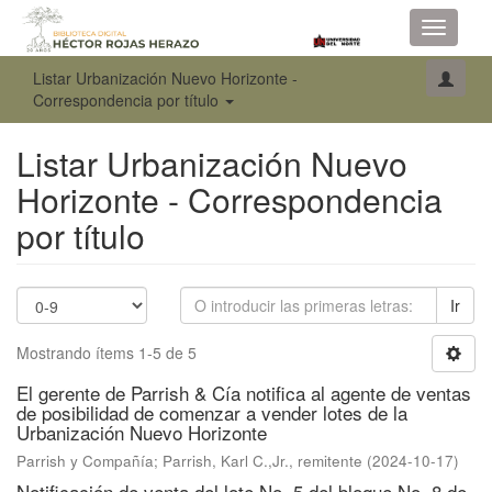
Toggle
navigati
Listar Urbanización Nuevo Horizonte -
Correspondencia por título
Listar Urbanización Nuevo
Horizonte - Correspondencia
por título
Ir
Mostrando ítems 1-5 de 5
El gerente de Parrish & Cía notifica al agente de ventas
de posibilidad de comenzar a vender lotes de la
Urbanización Nuevo Horizonte
Parrish y Compañía
;
Parrish, Karl C.,Jr., remitente
(
2024-10-17
)
Notificación de venta del lote No. 5 del bloque No. 8 de