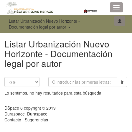
Toggle
navigati
Listar Urbanización Nuevo Horizonte -
Documentación legal por autor
Listar Urbanización Nuevo
Horizonte - Documentación
legal por autor
Ir
Lo sentimos, no hay resultados para esta búsqueda.
DSpace 6
copyright © 2019
Duraspace
Duraspace
Contacto
|
Sugerencias