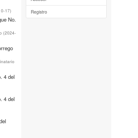
10-17
)
Registro
que No.
o
(
2024-
orrego
inatario
. 4 del
. 4 del
del