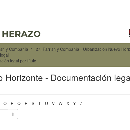
rish y Compañía
27. Parrish y Compañía - Urbanización Nuevo Hori
legal
ión legal por título
o Horizonte - Documentación lega
O
P
Q
R
S
T
U
V
W
X
Y
Z
Ir