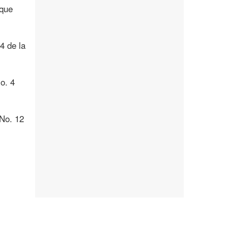
oque
4 de la
o. 4
 No. 12