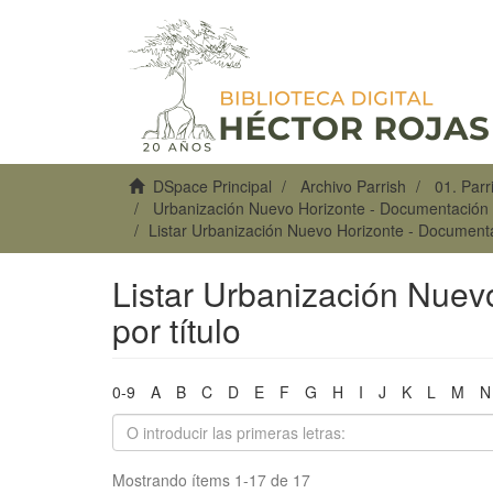
DSpace Principal
Archivo Parrish
01. Par
Urbanización Nuevo Horizonte - Documentación 
Listar Urbanización Nuevo Horizonte - Documentac
Listar Urbanización Nuev
por título
0-9
A
B
C
D
E
F
G
H
I
J
K
L
M
N
Mostrando ítems 1-17 de 17