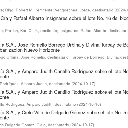
te
;
Rigg, Robert M., remitente
;
Vengoechea, Jorge, destinatario
(
2024-
Cía y Rafael Alberto Insignares sobre el lote No. 16 del blo
te
;
Parrish, Karl C.,Jr., remitente
;
Insignares, Rafael Alberto, destinatari
Cía S.A., José Romelio Borrego Urbina y Divina Turbay de B
Urbanización Nuevo Horizonte
ego Urbina, José Romelio, destinatario
;
Turbay de Borrego, Divina, dest
ía S.A., y Amparo Judith Cantillo Rodríguez sobre el lote No
onte
 Rodríguez, Amparo Judith, destinatario
(
2024-10-17
)
ía S.A., y Amparo Judith Cantillo Rodríguez sobre el lote No
onte
llo Rodríguez, Amparo Judith, destinatario
(
2024-10-16
)
ía S.A., y Cielo Villa de Delgado Gómez sobre el lote No. 5 
onte
 de Delgado Gómez, Cielo, destinatario
(
2024-10-17
)