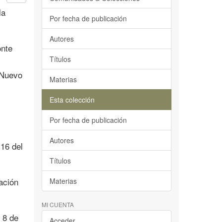
la
Por fecha de publicación
Autores
onte
Títulos
 Nuevo
Materias
Esta colección
Por fecha de publicación
Autores
 16 del
Títulos
ación
Materias
MI CUENTA
 8 de
Acceder