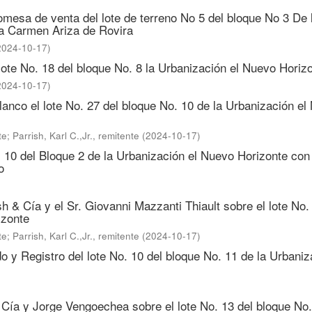
romesa de venta del lote de terreno No 5 del bloque No 3 De 
ra Carmen Ariza de Rovira
2024-10-17
)
lote No. 18 del bloque No. 8 la Urbanización el Nuevo Horiz
2024-10-17
)
lanco el lote No. 27 del bloque No. 10 de la Urbanización el
te
;
Parrish, Karl C.,Jr., remitente
(
2024-10-17
)
. 10 del Bloque 2 de la Urbanización el Nuevo Horizonte con
o
h & Cía y el Sr. Giovanni Mazzanti Thiault sobre el lote No.
izonte
te
;
Parrish, Karl C.,Jr., remitente
(
2024-10-17
)
o y Registro del lote No. 10 del bloque No. 11 de la Urbaniz
 Cía y Jorge Vengoechea sobre el lote No. 13 del bloque No.