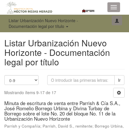
Toggle
navigati
Listar Urbanización Nuevo Horizonte -
Documentación legal por título
Listar Urbanización Nuevo
Horizonte - Documentación
legal por título
Ir
Mostrando ítems 9-17 de 17
Minuta de escritura de venta entre Parrish & Cía S.A.,
José Romelio Borrego Urbina y Divina Turbay de
Borrego sobre el lote No. 20 del bloque No. 11 de la
Urbanización Nuevo Horizonte
Parrish y Compañía
;
Parrish, David S., remitente
;
Borrego Urbina,