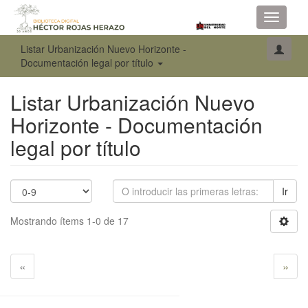
Toggle
navigati
Listar Urbanización Nuevo Horizonte -
Documentación legal por título
Listar Urbanización Nuevo
Horizonte - Documentación
legal por título
Ir
Mostrando ítems 1-0 de 17
«
»