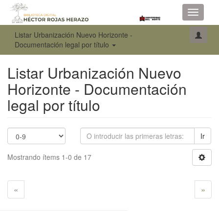
Toggle
navigati
Listar Urbanización Nuevo Horizonte -
Documentación legal por título
Listar Urbanización Nuevo
Horizonte - Documentación
legal por título
Ir
Mostrando ítems 1-0 de 17
«
»