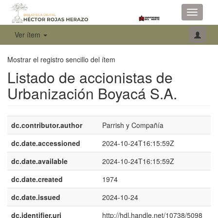
Toggle
navigati
Ver ítem
Mostrar el registro sencillo del ítem
Listado de accionistas de
Urbanización Boyacá S.A.
dc.contributor.author
Parrish y Compañía
dc.date.accessioned
2024-10-24T16:15:59Z
dc.date.available
2024-10-24T16:15:59Z
dc.date.created
1974
dc.date.issued
2024-10-24
dc.identifier.uri
http://hdl.handle.net/10738/5098