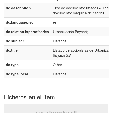
dc.description
Tipo de documento: listados -- Técnic
documento: máquina de escribir
dc.language.iso
es
dc.relation.ispartofseries
Urbanización Boyacá;
dc.subject
Listados
dc.title
Listado de accionistas de Urbanizaci
Boyacá S.A.
dc.type
Other
dc.type.local
Listados
Ficheros en el ítem