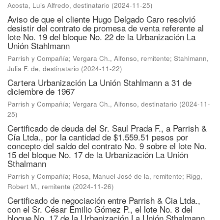
Acosta, Luis Alfredo, destinatario
(
2024-11-25
)
Aviso de que el cliente Hugo Delgado Caro resolvió
desistir del contrato de promesa de venta referente al
lote No. 19 del bloque No. 22 de la Urbanización La
Unión Stahlmann
Parrish y Compañía
;
Vergara Ch., Alfonso, remitente
;
Stahlmann,
Julia F. de, destinatario
(
2024-11-22
)
Cartera Urbanización La Unión Stahlmann a 31 de
diciembre de 1967
Parrish y Compañía
;
Vergara Ch., Alfonso, destinatario
(
2024-11-
25
)
Certificado de deuda del Sr. Saul Prada F., a Parrish &
Cía Ltda., por la cantidad de $1.559.51 pesos por
concepto del saldo del contrato No. 9 sobre el lote No.
15 del bloque No. 17 de la Urbanización La Unión
Sthalmann
Parrish y Compañía
;
Rosa, Manuel José de la, remitente
;
Rigg,
Robert M., remitente
(
2024-11-26
)
Certificado de negociación entre Parrish & Cia Ltda.,
con el Sr. César Emilio Gómez P., el lote No. 8 del
bloque No. 17 de la Urbanización La Unión Sthalmann