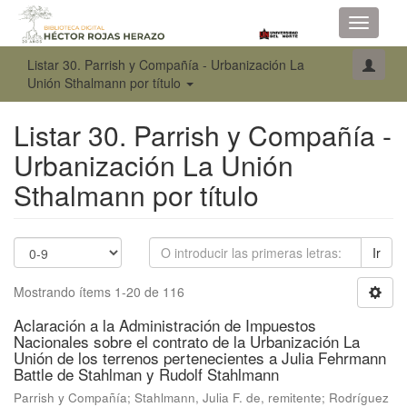
Toggle
navigati
Listar 30. Parrish y Compañía - Urbanización La
Unión Sthalmann por título
Listar 30. Parrish y Compañía -
Urbanización La Unión
Sthalmann por título
Ir
Mostrando ítems 1-20 de 116
Aclaración a la Administración de Impuestos
Nacionales sobre el contrato de la Urbanización La
Unión de los terrenos pertenecientes a Julia Fehrmann
Battle de Stahlman y Rudolf Stahlmann
Parrish y Compañía
;
Stahlmann, Julia F. de, remitente
;
Rodríguez