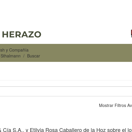
rish y Compañía
n Sthalmann
Buscar
Mostrar Filtros 
 Cía S.A., y Etilvia Rosa Caballero de la Hoz sobre el lo