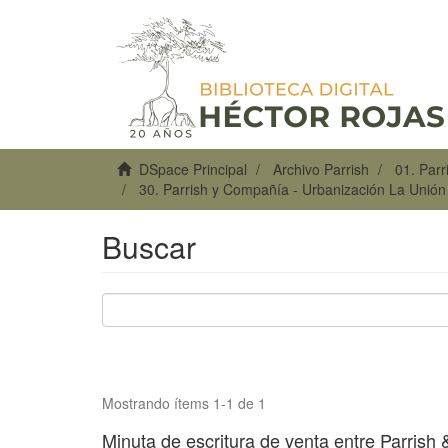
DSpace Principal
Archivo Parrish
01. Par
30. Parrish y Compañía - Urbanización La Unió
Buscar
Mostrando ítems 1-1 de 1
Minuta de escritura de venta entre Parrish &