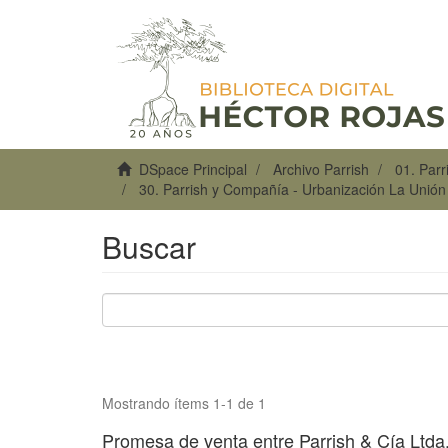
DSpace Principal
Archivo Parrish
01. Par
30. Parrish y Compañía - Urbanización La Unió
Buscar
Mostrando ítems 1-1 de 1
Promesa de venta entre Parrish & Cía Ltda.