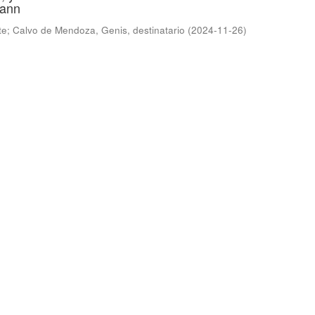
mann
te
;
Calvo de Mendoza, Genis, destinatario
(
2024-11-26
)