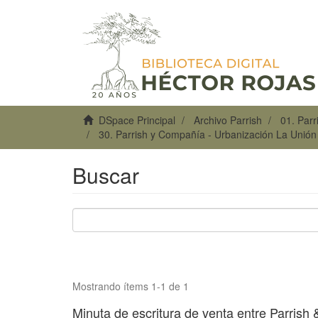
DSpace Principal
Archivo Parrish
01. Par
30. Parrish y Compañía - Urbanización La Unió
Buscar
Mostrando ítems 1-1 de 1
Minuta de escritura de venta entre Parrish 