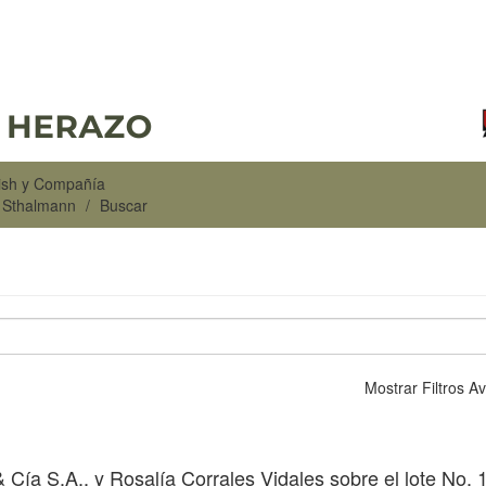
rish y Compañía
n Sthalmann
Buscar
Mostrar Filtros 
& Cía S.A., y Rosalía Corrales Vidales sobre el lote No. 