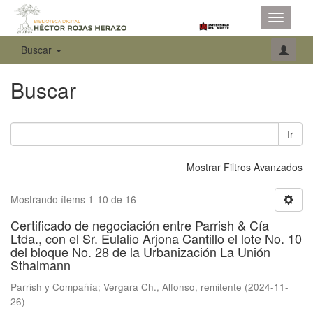
Toggle
navigati
Buscar
Buscar
Ir
Mostrar Filtros Avanzados
Mostrando ítems 1-10 de 16
Certificado de negociación entre Parrish & Cía
Ltda., con el Sr. Eulalio Arjona Cantillo el lote No. 10
del bloque No. 28 de la Urbanización La Unión
Sthalmann
Parrish y Compañía
;
Vergara Ch., Alfonso, remitente
(
2024-11-
26
)