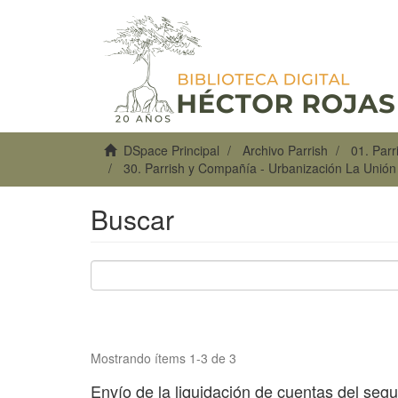
DSpace Principal
Archivo Parrish
01. Par
30. Parrish y Compañía - Urbanización La Unió
Buscar
Mostrando ítems 1-3 de 3
Envío de la liquidación de cuentas del se