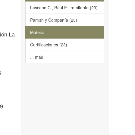
Lascano C., Raúl E., remitente (23)
Parrish y Compañía (23)
Materia
ción La
Certificaciones (23)
... más
9
69